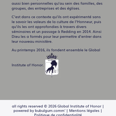
aussi bien personnelles qu’au sein des familles, des
groupes, des entreprises et des églises.
C’est dans ce contexte qu’ils ont expérimenté sans
le savoir les valeurs de la culture de l’Honneur, puis
qu’ils les ont approfondies à travers divers
séminaires et un passage à Redding en 2014. Ainsi
Dieu les a formés pour leur permettre d’entrer dans
leur nouveau ministère.
Au printemps 2016, ils fondent ensemble le Global
Institute of Honor.
all rights reserved © 2026 Global Institute of Honor |
powered by bubulgum.comm'
|
Mentions légales
|
Politique de confidentialité