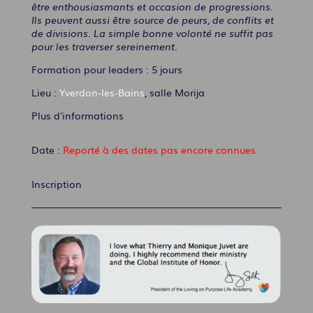
être enthousiasmants et occasion de progressions.
Ils peuvent aussi être source de peurs, de conflits et
de divisions. La simple bonne volonté ne suffit pas
pour les traverser sereinement.
Formation pour leaders : 5 jours
Lieu :
Yverdon-les-Bains
, salle Morija
Plus d'informations
Date :
Reporté à des dates pas encore connues
Inscription